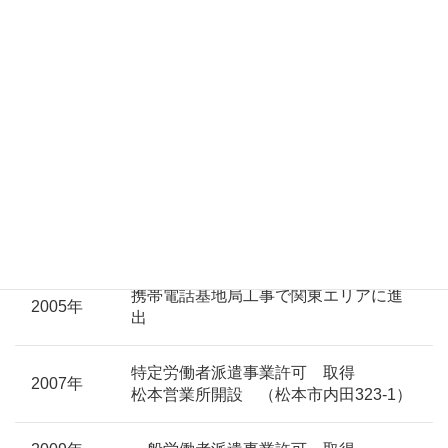
電気・電気通信工事事業に本格的に参
2000年
入
2001年
代表取締役 野村弘道 就任
建設業許可（電気・電気通信工事）取
2002年
得
2004年
野村秀俊 野村久志 計2名役員就任
携帯電話基地局工事で関東エリアに進
2005年
出
特定労働者派遣事業許可 取得
2007年
松本営業所開設 （松本市内田323-1）